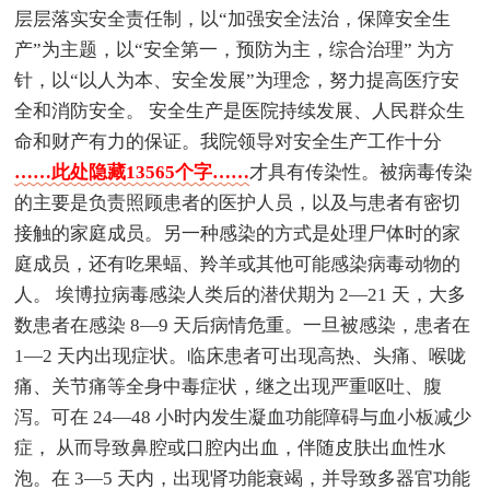
层层落实安全责任制，以“加强安全法治，保障安全生
产”为主题，以“安全第一，预防为主，综合治理” 为方
针，以“以人为本、安全发展”为理念，努力提高医疗安
全和消防安全。 安全生产是医院持续发展、人民群众生
命和财产有力的保证。我院领导对安全生产工作十分
……此处隐藏13565个字……
才具有传染性。被病毒传染
的主要是负责照顾患者的医护人员，以及与患者有密切
接触的家庭成员。另一种感染的方式是处理尸体时的家
庭成员，还有吃果蝠、羚羊或其他可能感染病毒动物的
人。 埃博拉病毒感染人类后的潜伏期为 2—21 天，大多
数患者在感染 8—9 天后病情危重。一旦被感染，患者在
1—2 天内出现症状。临床患者可出现高热、头痛、喉咙
痛、关节痛等全身中毒症状，继之出现严重呕吐、腹
泻。可在 24—48 小时内发生凝血功能障碍与血小板减少
症， 从而导致鼻腔或口腔内出血，伴随皮肤出血性水
泡。在 3—5 天内，出现肾功能衰竭，并导致多器官功能