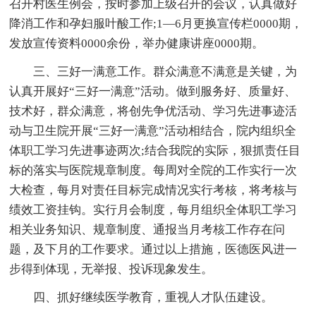
召开村医生例会，按时参加上级召开的会议，认真做好
降消工作和孕妇服叶酸工作;1—6月更换宣传栏0000期，
发放宣传资料0000余份，举办健康讲座0000期。
三、三好一满意工作。群众满意不满意是关键，为
认真开展好“三好一满意”活动。做到服务好、质量好、
技术好，群众满意，将创先争优活动、学习先进事迹活
动与卫生院开展“三好一满意”活动相结合，院内组织全
体职工学习先进事迹两次;结合我院的实际，狠抓责任目
标的落实与医院规章制度。每周对全院的工作实行一次
大检查，每月对责任目标完成情况实行考核，将考核与
绩效工资挂钩。实行月会制度，每月组织全体职工学习
相关业务知识、规章制度、通报当月考核工作存在问
题，及下月的工作要求。通过以上措施，医德医风进一
步得到体现，无举报、投诉现象发生。
四、抓好继续医学教育，重视人才队伍建设。